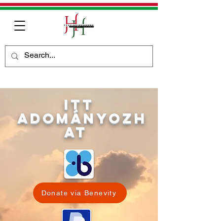
itt
adományozh
at
Donate via Benevity