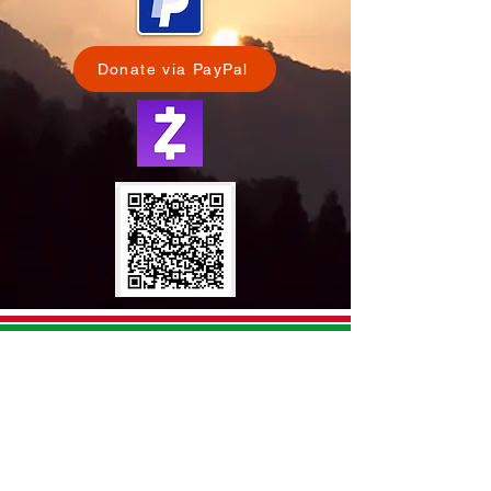
Donate via PayPal
Lépjen kapcsolatba velünk:
E-mail:
info@heartofhungary.org
Telefon:
+1 669-207-1831